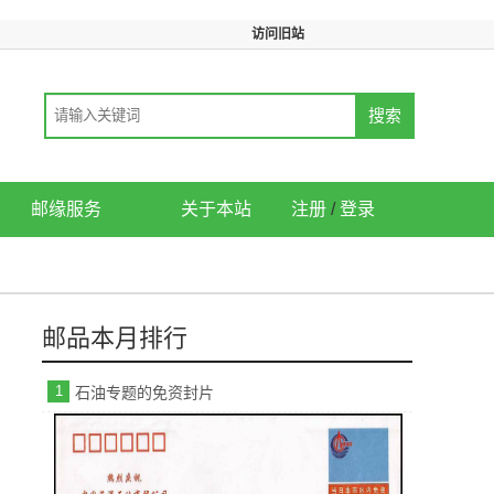
访问旧站
邮缘服务
关于本站
注册
/
登录
邮品本月排行
1
石油专题的免资封片