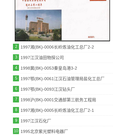
2
1997湘(BK)-0006长岭炼油化工总厂2-2
3
1997江汉油田物探公司
4
1998冀(BK)-0053秦皇岛港3-2
5
1997鄂(BK)-0061江汉石油管理局盐化工总厂
6
1997鄂(BK)-0093江汉钻头厂
7
1998沪(BK)-0001交通部第三航务工程局
8
1997湘(BK)-0005长岭炼油化工总厂2-1
9
1997江汉石化厂
10
1995北京紫光塑料电器厂