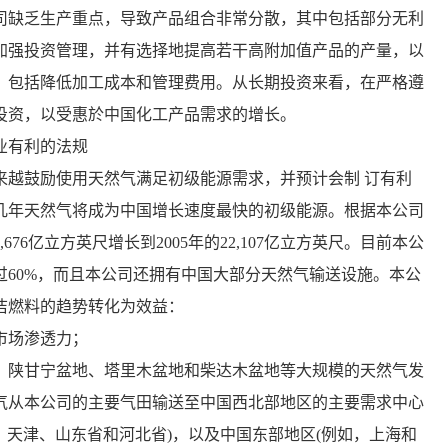
司缺乏生产重点，导致产品组合非常分散，其中包括部分无利
加强投资管理，并有选择地提高若干高附加值产品的产量，以
，包括降低加工成本和管理费用。从长期投资来看，在严格遵
投资，以受惠於中国化工产品需求的增长。
业有利的法规
越鼓励使用天然气满足初级能源需求，并预计会制 订有利
几年天然气将成为中国增长速度最快的初级能源。根据本公司
76亿立方英尺增长到2005年的22,107亿立方英尺。目前本公
60%，而且本公司还拥有中国大部分天然气输送设施。本公
洁燃料的趋势转化为效益：
市场渗透力；
陕甘宁盆地、塔里木盆地和柴达木盆地等大规模的天然气发
气从本公司的主要气田输送至中国西北部地区的主要需求中心
、天津、山东省和河北省)，以及中国东部地区(例如，上海和