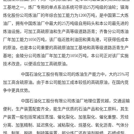
工基地之一，炼厂专用的单点系泊系统可停泊25万吨级的油轮；镇海
炼化股份公司炼油厂的年综合加工能力为1200万吨，是中国第二大炼
油厂，拥有中国炼油厂中最大的25万吨级自用码头和本公司最先进的
炼油设施，可加工高硫原油和生产高等级道路沥青；齐鲁分公司炼油
厂年加工能力1050万吨，该厂临近胜利油田和黄岛港，可获得低成本
的原油，也是本公司重要的高硫原油加工基地和高等级道路沥青生产
基地；金陵分公司炼油厂年加工能力1050万吨，本公司正对该厂实施
技术改造，以便适应加工高硫原油。
中国石油化工股份有限公司的炼油生产能力中，大约25%可
加工高含硫原油。由于本公司能加工成本较低的高硫原油，在国内竞
争中更具优势。
中国石油化工股份有限公司炼油厂地理位置优越，交通运输
便利，生产装置配套齐全，能生产优质的石油产品和化工原料，其生
产装置一般包括常减压蒸馏、催化裂化、加氢裂化、催化重整、芳烃
分离、加氢精制、延迟焦化、减粘裂化、烷基化、氧化沥青、气体分
馏、制氢、脱硫、制硫等装置，部分炼厂还有溶剂脱蜡、石蜡成型、