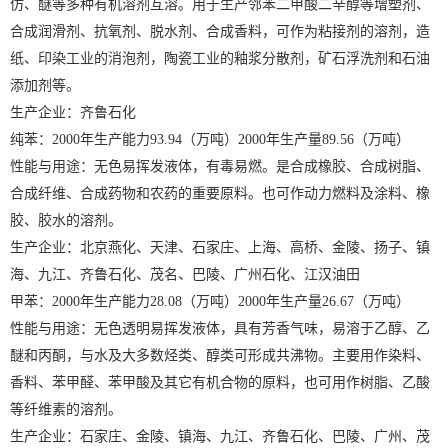
仿、醚等多种有机溶剂互溶。用于生产邻苯二甲酸二辛醇等增塑剂、
合成润滑剂、抗氧剂、脱水剂、合成香料，可作为粘接剂的溶剂，造
纸、印染工业的消泡剂，陶瓷工业的釉浆分散剂，矿石浮洗剂和石油
添加剂等。
生产企业：齐鲁石化
纯苯：2000年生产能力93.94（万吨）2000年生产量89.56（万吨）
性能与用途：无色易挥发液体，有毒易燃。是合成橡胶、合成树脂、
合成纤维、合成药物和农药的重要原料。也可作动力燃料及涂料、橡
胶、胶水的溶剂。
生产企业：北京燕化、天津、石家庄、上海、高桥、金陵、扬子、镇
海、九江、齐鲁石化、茂名、巴陵、广州石化、江汉油田
甲苯：2000年生产能力28.08（万吨）2000年生产量26.67（万吨）
性能与用途：无色透明易挥发液体，具有芳香气味，易溶于乙醇、乙
醚和丙酮，与水及大多数烃类、醇类可形成共沸物。主要用作染料、
香料、苯甲醛、苯甲酸及其它有机合物的原料，也可用作树脂、乙酸
等纤维素的溶剂。
生产企业：石家庄、金陵、镇海、九江、齐鲁石化、巴陵、广州、茂