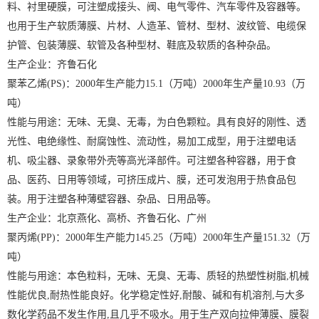
料、衬里硬膜，可注塑成接头、阀、电气零件、汽车零件及容器等。
也用于生产软质薄膜、片材、人造革、管材、型材、波纹管、电缆保
护管、包装薄膜、软管及各种型材、鞋底及软质的各种杂品。
生产企业：齐鲁石化
聚苯乙烯(PS)：2000年生产能力15.1（万吨）2000年生产量10.93（万
吨）
性能与用途：无味、无臭、无毒，为白色颗粒。具有良好的刚性、透
光性、电绝缘性、耐腐蚀性、流动性，易加工成型，用于注塑电话
机、吸尘器、录象带外壳等高光泽部件。可注塑各种容器，用于食
品、医药、日用等领域，可挤压成片、膜，还可发泡用于热食品包
装。用于注塑各种薄壁容器、杂品、日用品等。
生产企业：北京燕化、高桥、齐鲁石化、广州
聚丙烯(PP)：2000年生产能力145.25（万吨）2000年生产量151.32（万
吨）
性能与用途：本色粒料，无味、无臭、无毒、质轻的热塑性树脂,机械
性能优良,耐热性能良好。化学稳定性好,耐酸、碱和有机溶剂,与大多
数化学药品不发生作用,且几乎不吸水。用于生产双向拉伸薄膜、膜裂