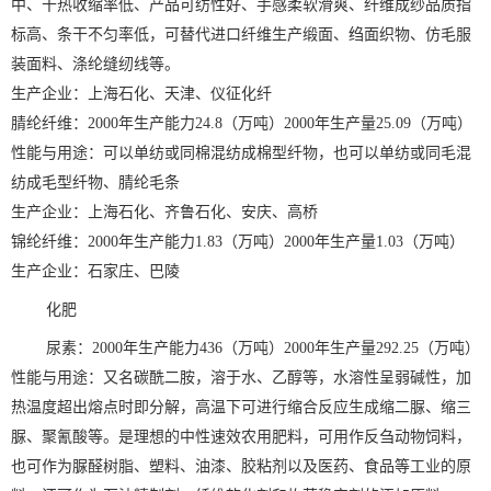
中、干热收缩率低、产品可纺性好、手感柔软滑爽、纤维成纱品质指
标高、条干不匀率低，可替代进口纤维生产缎面、绉面织物、仿毛服
装面料、涤纶缝纫线等。
生产企业：上海石化、天津、仪征化纤
腈纶纤维：2000年生产能力24.8（万吨）2000年生产量25.09（万吨）
性能与用途：可以单纺或同棉混纺成棉型纤物，也可以单纺或同毛混
纺成毛型纤物、腈纶毛条
生产企业：上海石化、齐鲁石化、安庆、高桥
锦纶纤维：2000年生产能力1.83（万吨）2000年生产量1.03（万吨）
生产企业：石家庄、巴陵
化肥
尿素：2000年生产能力436（万吨）2000年生产量292.25（万吨）
性能与用途：又名碳酰二胺，溶于水、乙醇等，水溶性呈弱碱性，加
热温度超出熔点时即分解，高温下可进行缩合反应生成缩二脲、缩三
脲、聚氰酸等。是理想的中性速效农用肥料，可用作反刍动物饲料，
也可作为脲醛树脂、塑料、油漆、胶粘剂以及医药、食品等工业的原