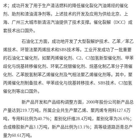
术；成功开发了用于生产清洁燃料的降低催化裂化汽油烯烃的催化
剂、助剂和渣油清净剂等。上述技术的开发及应用为供给北京、上
海、广州三大城市新清洁汽油提供了技术支撑。催化裂解（DCC）成
套技术出口国外。
石油化工方面，成功地开发了大型裂解炉技术、乙苯／苯乙
烯技术、环管法聚丙烯技术和SBS技术等。工业开发成功了一批重要
的石油化工催化剂，如聚丙烯催化剂、C2、C3加氢新型催化剂、甲苯
歧化与烷基转移催化剂、环氧乙烷银催化剂、烷基化制乙苯分子筛催
化剂、乙苯脱氢制苯乙烯催化剂及气相法聚乙烯催化剂等。其中，聚
丙烯催化剂制备技术、甲苯歧化与烷基转移技术、SBS技术、C3加氢
催化剂等出口国外。
新产品开发和产品结构调整方面，2000年股份公司新产品总
产量达到219.7万吨，所属企业共生产聚乙烯、聚丙烯专用料127.6万
吨，专用料比例为40.7％；差别化纤维28.4万吨，差别化率为26.6％；
合成橡胶新产品3.1万吨，新产品比例为13.1％；高等级道路沥青总产
量为60.61万吨。