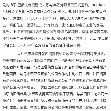
元的扬子-巴斯夫合资建设65万吨/年乙烯项目已正式签约，2000年12
月8日扬子石化-巴斯夫有限责任公司成立，该项目计划于2004年建成
投产，建成后年产170万吨石化产品，将极大地促进华东地区塑料加
工、精细化工、医药加工、汽车制造、建材加工和电子工业的发展。
此外，上海-BP阿莫科合资建设90万吨/年乙烯项目，福建-埃克森美孚/
沙特阿美合资建设800万吨/年炼油、60万吨/年乙烯项目，天津-陶氏化
学合资建设60万吨/年乙烯项目的合资合作进展顺利。
以油气田勘探开发和提高石油采收率的合作项目稳步推进。
与美国能源开发公司(EDC)合作的胜利埕岛西区块和埕子口区块石油
风险勘探开发项目、与美国雪佛龙石油公司合作的胜利油田单井增产
改造项目、与马来西亚云顶油气公司合作的胜利桩西古潜山油田提高
石油采收率作业、与加拿大哈斯基石油公司合作的中原油田濮城油田
提高石油采收率项目、与美国盟德公司和英国HELIX石油公司合作的
中原油田胡状集-文留区块提高石油采收率项目、与美国微生物公司合
作的胜利油田罗家义64区块高硫化氢原油开发和生产项目均取得比较
好的成果。至此，中国石化股份公司已签署的境内油气勘探开发对外