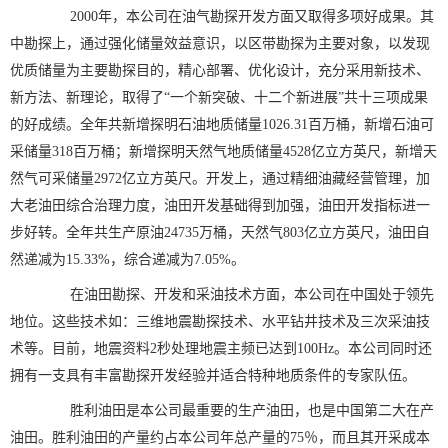
2000年，本公司在油气勘探开发方面又取得多项好成果。其
中勘探上，通过强化储量效益意识，以区带勘探为主要对象，以发现
优质储量为主要勘探目的，精心部署、优化设计，充分采用新技术、
新方法、新理论，取得了“一个新突破、十二个新进展”共十三项成果
的好成绩。全年共新增探明石油地质储量1026.31百万桶，新增石油可
采储量318百万桶；新增探明天然气地质储量4528亿立方英尺，新增天
然气可采储量2972亿立方英尺。开发上，通过精细油藏经营管理，加
大老油田综合治理力度，油田开发基础得到加强，油田开发指标进一
步好转。全年共生产原油24735万桶，天然气803亿立方英尺，油田自
然递减为15.33%，综合递减为7.05%。
在油田勘探、开发和采油技术方面，本公司在中国处于领先
地位。这些技术如：三维地震勘探技术、水平钻井技术及三次采油技
术等。目前，地震资料2秒处理地震主频已达到100Hz。本公司同时还
拥有一支具有丰富勘探开发经验并适合特种地质条件的专家队伍。
胜利油田是本公司最重要的生产油田，也是中国第二大在产
油田。胜利油田的产量约占本公司年总产量的75％，而且其开采成本