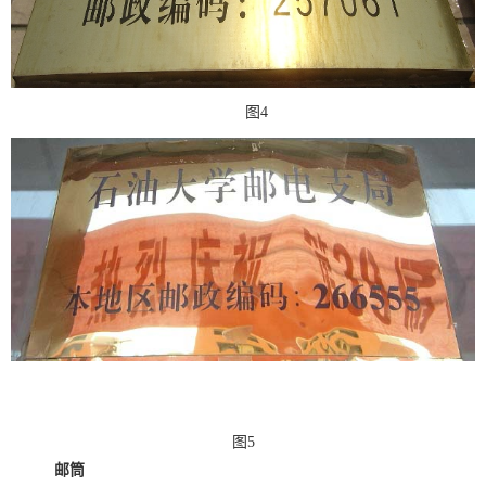
图4
图5
邮筒