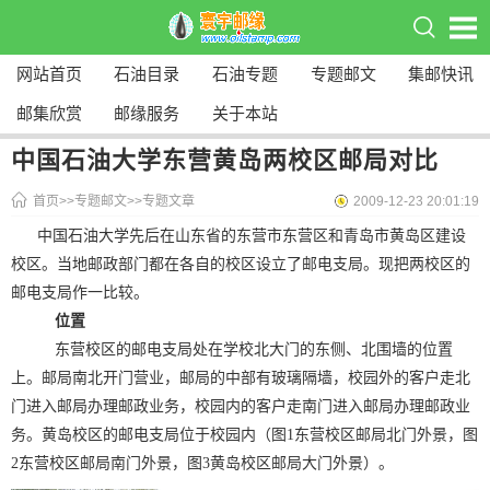
网站首页
石油目录
石油专题
专题邮文
集邮快讯
邮集欣赏
邮缘服务
关于本站
中国石油大学东营黄岛两校区邮局对比
首页
>>
专题邮文
>>
专题文章
2009-12-23 20:01:19
中国石油大学先后在山东省的东营市东营区和青岛市黄岛区建设
校区。当地邮政部门都在各自的校区设立了邮电支局。现把两校区的
邮电支局作一比较。
位置
东营校区的邮电支局处在学校北大门的东侧、北围墙的位置
上。邮局南北开门营业，邮局的中部有玻璃隔墙，校园外的客户走北
门进入邮局办理邮政业务，校园内的客户走南门进入邮局办理邮政业
务。黄岛校区的邮电支局位于校园内（图1东营校区邮局北门外景，图
2东营校区邮局南门外景，图3黄岛校区邮局大门外景）。