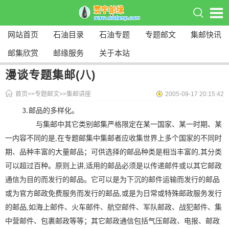
网站首页
石油目录
石油专题
专题邮文
集邮快讯
邮集欣赏
邮缘服务
关于本站
漫谈专题集邮(八)
首页
>>
专题邮文
>>
集邮讲座
2005-09-17 20:15:42
⒊邮品的多样化。
与集邮中其它类别邮集严格限定在某一国家、某一时期、某
一内容不同的是,在专题邮集中集邮者应收集世界上多个国家的不同时
期、品种丰富的大量邮品；可供选择的邮品种类是相当丰富的,其分类
可以超过百种。原则上讲,适用的邮品必须是以传递邮件或以其它邮政
通信为目的而发行的邮品。它可以是为下沉的邮件运输而发行的邮品
或为官方邮政免费服务而发行的邮品,或是为日常或特殊邮政服务发行
的邮品,如海上邮件、火车邮件、航空邮件、军队邮政、战犯邮件、集
中营邮件、包裹邮政等等；其它邮政通信包括气压邮政、电报、邮政