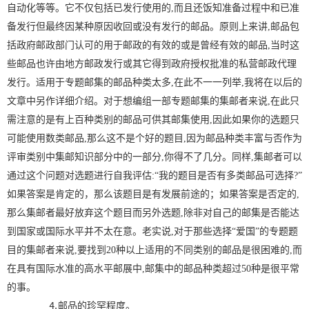
自动化等等。它不仅包括已发行使用的,而且还饭知准备过程中和已准
备发行但最终因某种原因收回或没有发行的邮品。原则上来讲,邮品包
括政府邮政部门认可的用于邮政的有效的或是曾经有效的邮品,当时这
些邮品也许由地方邮政发行或其它得到政府授权批准的私营邮政代理
发行。适用于专题邮集的邮品种类太多,在此不一一列举,我将在以后的
文章中另作详细介绍。对于想编组一部专题邮集的集邮者来说,在此只
需注意的是有上百种类别的邮品可供其邮集使用,因此如果你的选题只
可能使用数类邮品,那么这不是个好的题目,因为邮品种类丰富与否作为
评审类别中集邮知识部分中的一部分,你得不了几分。同样,集邮者可以
通过这个问题对选题进行自我评估:“我的题目是否有多类邮品可选择?”
如果答案是肯定的，那么该题目是有发展前途的；如果答案是否定的,
那么集邮者最好放弃这个题目而另外选题,除非对自己的邮集是否能达
到国家或国际水平并不太在意。老实说,对于那些选择“爱国”的专题题
目的集邮者来说,要找到20种以上适用的不同类别的邮品是很困难的,而
在具有国际水准的高水平邮展中,邮集中的邮品种类超过50种是很平常
的事。
⒋邮品的珍罕程度。