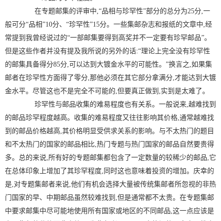
在专题邮集的评审中,“品相与珍罕性”部分的总分为25分,一
般可分“品相”10分、“珍罕性”15分。一些集邮杂志和报纸的文章中,经
常提到我曾经说过的“一部邮集要得到高奖并不一定要有珍罕邮品”。
但是这些作者并没有提及我所说的另外的话:“理论上完全没有珍罕性
的邮集具备得分85分,可以达到大镀金水平的可能性。”换言之,如果集
邮者在珍罕性方面得了零分,那他必须在其它部分拿满分,才能达到大镀
金水平。尽管这也不是完全不可能的,但要真正做到,实到是太难了。
珍罕性与邮品收集的难易程度也有关系。一般说来,越难找到
的邮品珍罕程度越高。收集的难易程度又往往影响其价格,通常越难找
到的邮品价格越高,其价格明显受供求关系的影响。与不太热门的题目
和不太热门的国家的邮品相比,热门专题与热门国家的邮品自然要贵得
多。总的来说,所有好的专题邮集都包含了一定数量的较稀少的邮品,它
在总体印象上增加了其珍罕程度,同时这也意味着投资的增加。庆幸的
是,对专题集邮者来说,他们有机会选择大量被传统集邮者所忽视的非热
门国家的早、中期邮品虽然较难找到,但是通常都不太贵。在专题集邮
中要求邮集中尽可能地使用所有国家或地区的不同邮品,这一点应该是