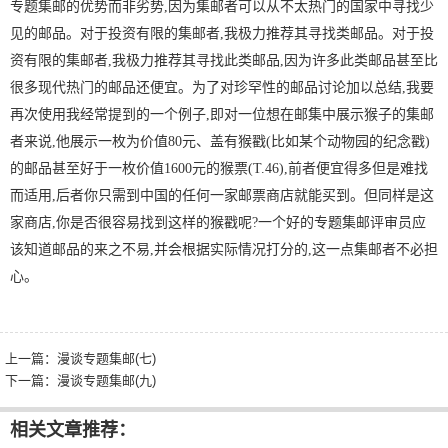
专题集邮的优势而非劣势,因为集邮者可以从不太热门的国家中寻找少
见的邮品。对于投资有限的集邮者,我极力推荐其寻找类邮品。对于投
资有限的集邮者,我极力推荐其寻找此类邮品,因为许多此类邮品甚至比
很多现代热门的邮品还便宜。为了对珍罕性的邮品讨论加以总结,我要
再次使用我经常提到的一个例子,即对一位想在邮集中展示猴子的集邮
者来说,他展示一枚为价值80元、盖有猴戳(比如某个动物园的纪念戳)
的邮品甚至好于一枚价值1600元的猴票(T.46),前者便宜得多但是难找
而适用,后者你只需到中国的任何一家邮票商店就能买到。但同样是这
家商店,你是否很容易找到这样的猴戳呢?一个好的专题集邮评审员应
该知道邮品的来之不易,并会根据实际情况打分的,这一点集邮者不必担
心。
上一篇：
漫谈专题集邮(七)
下一篇：
漫谈专题集邮(九)
相关文章推荐：